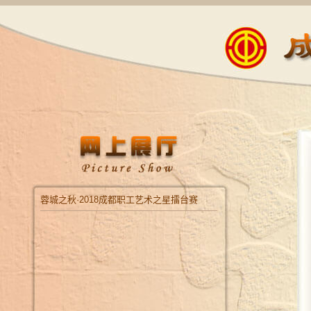
蓉城之秋·2018成都职工艺术之星擂台赛