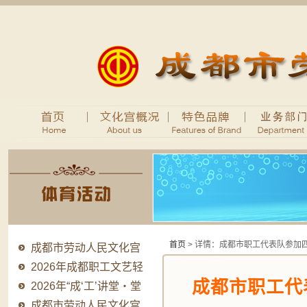
首页
> 详情：成都市职工代表队参加
成都市劳动人民文化宫
2026年法律顾问..
2026年成都职工文艺轻
成都市职工代
骑队品牌提升系..
2026年“成‘工’讲堂・堂
堂有料”职..
成都市劳动人民文化宫