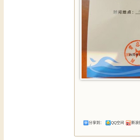
分享到：
QQ空间
新浪