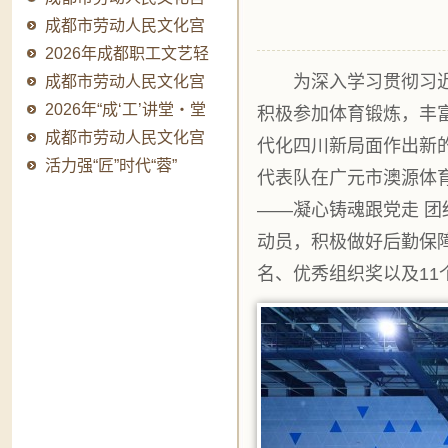
2026年成“工”..
成都市劳动人民文化宫
主题微短剧创作..
2026年成都职工文艺轻
为深入学习贯彻习近平
骑队品牌提升系..
成都市劳动人民文化宫
2026年成“工”..
2026年“成‘工’讲堂・堂
积极参加体育锻炼，丰
堂有料”职..
成都市劳动人民文化宫
代化四川新局面作出新
主题微短剧创作..
活力强“匠”时代“蓉”
代表队在广元市澳源体
耀-2026年成..
——凝心铸魂跟党走 
动员，积极做好后勤保
名、优秀组织奖以及
11