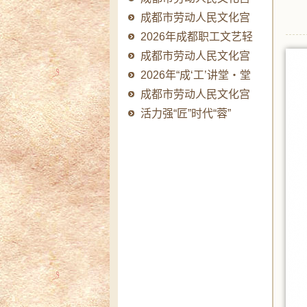
2026年成“工”..
成都市劳动人民文化宫
主题微短剧创作..
2026年成都职工文艺轻
骑队品牌提升系..
成都市劳动人民文化宫
2026年成“工”..
2026年“成‘工’讲堂・堂
堂有料”职..
成都市劳动人民文化宫
主题微短剧创作..
活力强“匠”时代“蓉”
耀-2026年成..