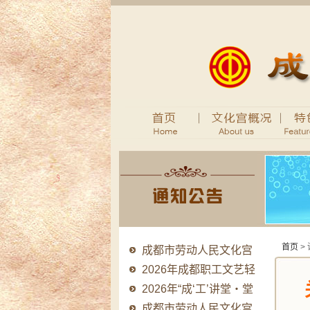
首页
>
成都市劳动人民文化宫
2026年法律顾问..
2026年成都职工文艺轻
骑队品牌提升系..
2026年“成‘工’讲堂・堂
堂有料”职..
成都市劳动人民文化宫