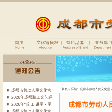
首页
> 详情：成都市劳动人民文化宫
成都市劳动人民文化宫
2026年法律顾问..
2026年成都职工文艺轻
成都市劳动人民
骑队品牌提升系..
2026年“成‘工’讲堂・堂
堂有料”职..
成都市劳动人民文化宫