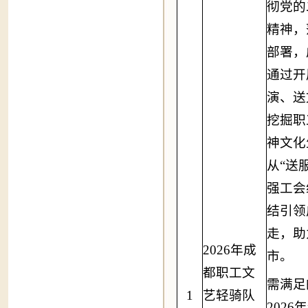
彻党的
精神，
部署，
通过开
演、送
挖掘职
神文化
从“送
强工会
结引领
走，助
2026
年成
市。
都职工文
需满足
1
艺轻骑队
2026
年