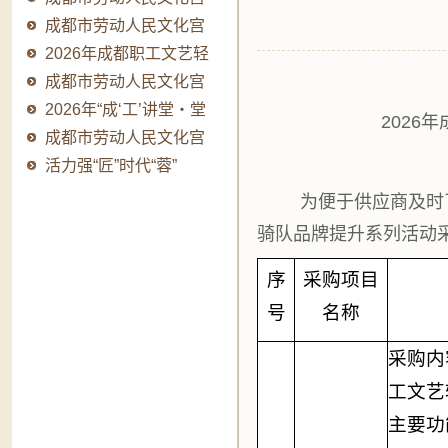
2026年成“工”..
成都市劳动人民文化宫
主题微短剧创作..
2026年成都职工文艺轻
骑队品牌提升系..
成都市劳动人民文化宫
2026年成“工”..
2026年“成‘工’讲堂・堂
202
堂有料”职..
成都市劳动人民文化宫
主题微短剧创作..
活力强“匠”时代“蓉”
耀-2026年成..
为便于供应商及时
骑队品牌提升系列活动
序
采购项目
号
名称
采购内
工文艺
主要功